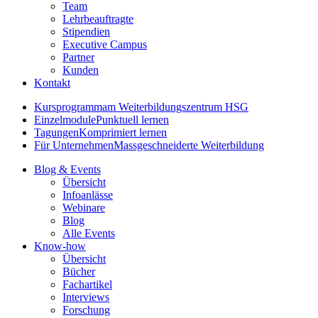
Team
Lehrbeauftragte
Stipendien
Executive Campus
Partner
Kunden
Kontakt
Kursprogramm
am Weiterbildungszentrum HSG
Einzelmodule
Punktuell lernen
Tagungen
Komprimiert lernen
Für Unternehmen
Massgeschneiderte Weiterbildung
Blog & Events
Übersicht
Infoanlässe
Webinare
Blog
Alle Events
Know-how
Übersicht
Bücher
Fachartikel
Interviews
Forschung