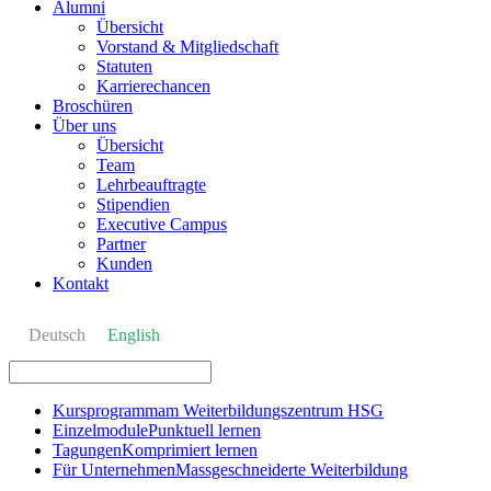
Alumni
Übersicht
Vorstand & Mitgliedschaft
Statuten
Karrierechancen
Broschüren
Über uns
Übersicht
Team
Lehrbeauftragte
Stipendien
Executive Campus
Partner
Kunden
Kontakt
Deutsch
English
Kursprogramm
am Weiterbildungszentrum HSG
Einzelmodule
Punktuell lernen
Tagungen
Komprimiert lernen
Für Unternehmen
Massgeschneiderte Weiterbildung