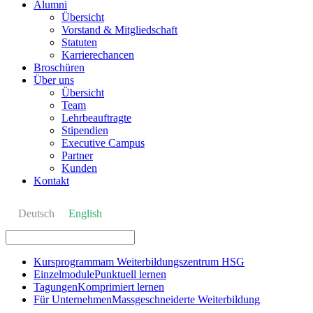
Alumni
Übersicht
Vorstand & Mitgliedschaft
Statuten
Karrierechancen
Broschüren
Über uns
Übersicht
Team
Lehrbeauftragte
Stipendien
Executive Campus
Partner
Kunden
Kontakt
Deutsch
English
Kursprogramm
am Weiterbildungszentrum HSG
Einzelmodule
Punktuell lernen
Tagungen
Komprimiert lernen
Für Unternehmen
Massgeschneiderte Weiterbildung