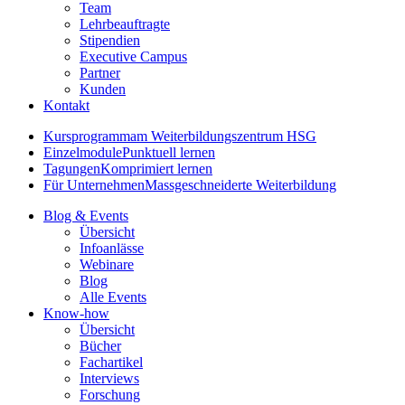
Team
Lehrbeauftragte
Stipendien
Executive Campus
Partner
Kunden
Kontakt
Kursprogramm
am Weiterbildungszentrum HSG
Einzelmodule
Punktuell lernen
Tagungen
Komprimiert lernen
Für Unternehmen
Massgeschneiderte Weiterbildung
Blog & Events
Übersicht
Infoanlässe
Webinare
Blog
Alle Events
Know-how
Übersicht
Bücher
Fachartikel
Interviews
Forschung