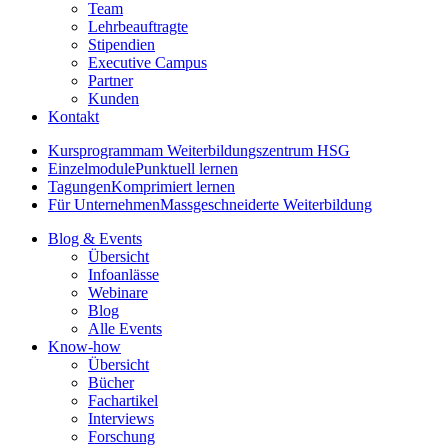
Team
Lehrbeauftragte
Stipendien
Executive Campus
Partner
Kunden
Kontakt
Kursprogramm
am Weiterbildungszentrum HSG
Einzelmodule
Punktuell lernen
Tagungen
Komprimiert lernen
Für Unternehmen
Massgeschneiderte Weiterbildung
Blog & Events
Übersicht
Infoanlässe
Webinare
Blog
Alle Events
Know-how
Übersicht
Bücher
Fachartikel
Interviews
Forschung