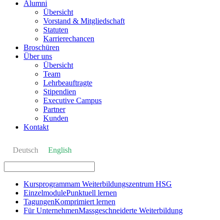
Alumni
Übersicht
Vorstand & Mitgliedschaft
Statuten
Karrierechancen
Broschüren
Über uns
Übersicht
Team
Lehrbeauftragte
Stipendien
Executive Campus
Partner
Kunden
Kontakt
Deutsch
English
Kursprogramm
am Weiterbildungszentrum HSG
Einzelmodule
Punktuell lernen
Tagungen
Komprimiert lernen
Für Unternehmen
Massgeschneiderte Weiterbildung