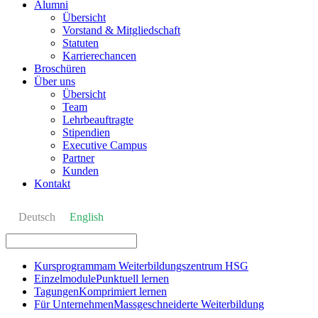
Alumni
Übersicht
Vorstand & Mitgliedschaft
Statuten
Karrierechancen
Broschüren
Über uns
Übersicht
Team
Lehrbeauftragte
Stipendien
Executive Campus
Partner
Kunden
Kontakt
Deutsch
English
Kursprogramm
am Weiterbildungszentrum HSG
Einzelmodule
Punktuell lernen
Tagungen
Komprimiert lernen
Für Unternehmen
Massgeschneiderte Weiterbildung