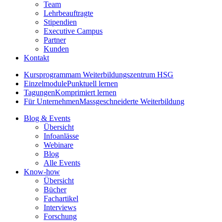
Team
Lehrbeauftragte
Stipendien
Executive Campus
Partner
Kunden
Kontakt
Kursprogramm
am Weiterbildungszentrum HSG
Einzelmodule
Punktuell lernen
Tagungen
Komprimiert lernen
Für Unternehmen
Massgeschneiderte Weiterbildung
Blog & Events
Übersicht
Infoanlässe
Webinare
Blog
Alle Events
Know-how
Übersicht
Bücher
Fachartikel
Interviews
Forschung