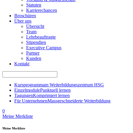
Statuten
Karrierechancen
Broschüren
Über uns
Übersicht
Team
Lehrbeauftragte
Stipendien
Executive Campus
Partner
Kunden
Kontakt
Kursprogramm
am Weiterbildungszentrum HSG
Einzelmodule
Punktuell lernen
Tagungen
Komprimiert lernen
Für Unternehmen
Massgeschneiderte Weiterbildung
0
Meine Merkliste
Meine Merkliste