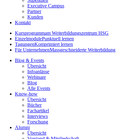
Stipendien
Executive Campus
Partner
Kunden
Kontakt
Kursprogramm
am Weiterbildungszentrum HSG
Einzelmodule
Punktuell lernen
Tagungen
Komprimiert lernen
Für Unternehmen
Massgeschneiderte Weiterbildung
Blog & Events
Übersicht
Infoanlässe
Webinare
Blog
Alle Events
Know-how
Übersicht
Bücher
Fachartikel
Interviews
Forschung
Alumni
Übersicht
Vorstand & Mitgliedschaft