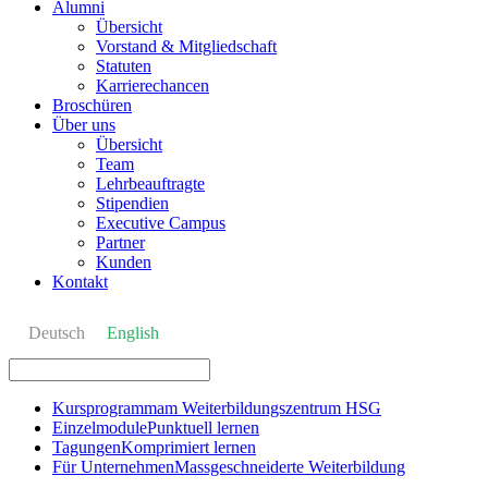
Alumni
Übersicht
Vorstand & Mitgliedschaft
Statuten
Karrierechancen
Broschüren
Über uns
Übersicht
Team
Lehrbeauftragte
Stipendien
Executive Campus
Partner
Kunden
Kontakt
Deutsch
English
Kursprogramm
am Weiterbildungszentrum HSG
Einzelmodule
Punktuell lernen
Tagungen
Komprimiert lernen
Für Unternehmen
Massgeschneiderte Weiterbildung