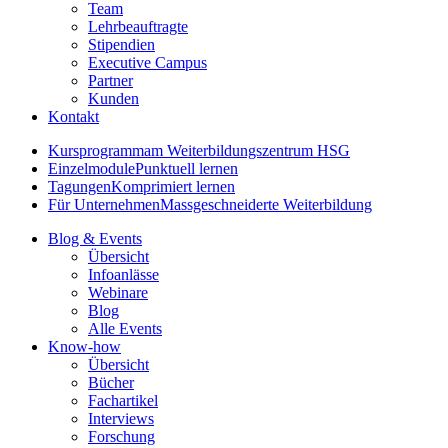
Team
Lehrbeauftragte
Stipendien
Executive Campus
Partner
Kunden
Kontakt
Kursprogramm
am Weiterbildungszentrum HSG
Einzelmodule
Punktuell lernen
Tagungen
Komprimiert lernen
Für Unternehmen
Massgeschneiderte Weiterbildung
Blog & Events
Übersicht
Infoanlässe
Webinare
Blog
Alle Events
Know-how
Übersicht
Bücher
Fachartikel
Interviews
Forschung