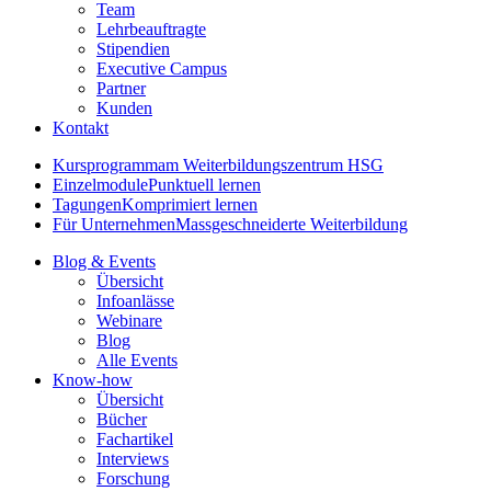
Team
Lehrbeauftragte
Stipendien
Executive Campus
Partner
Kunden
Kontakt
Kursprogramm
am Weiterbildungszentrum HSG
Einzelmodule
Punktuell lernen
Tagungen
Komprimiert lernen
Für Unternehmen
Massgeschneiderte Weiterbildung
Blog & Events
Übersicht
Infoanlässe
Webinare
Blog
Alle Events
Know-how
Übersicht
Bücher
Fachartikel
Interviews
Forschung