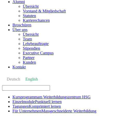
Alumni
Übersicht
Vorstand & Mitgliedschaft
Statuten
Karrierechancen
Broschüren
Über uns
Übersicht
Team
Lehrbeauftragte
Stipendien
Executive Campus
Partner
Kunden
Kontakt
Deutsch
English
Kursprogramm
am Weiterbildungszentrum HSG
Einzelmodule
Punktuell lernen
Tagungen
Komprimiert lernen
Für Unternehmen
Massgeschneiderte Weiterbildung