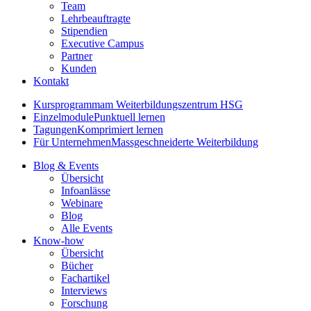
Team
Lehrbeauftragte
Stipendien
Executive Campus
Partner
Kunden
Kontakt
Kursprogramm
am Weiterbildungszentrum HSG
Einzelmodule
Punktuell lernen
Tagungen
Komprimiert lernen
Für Unternehmen
Massgeschneiderte Weiterbildung
Blog & Events
Übersicht
Infoanlässe
Webinare
Blog
Alle Events
Know-how
Übersicht
Bücher
Fachartikel
Interviews
Forschung