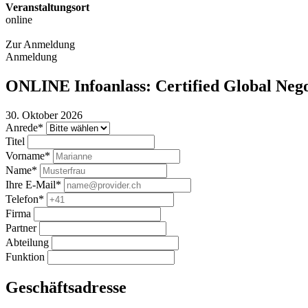
Veranstaltungsort
online
Zur Anmeldung
Anmeldung
ONLINE Infoanlass: Certified Global Ne
30. Oktober 2026
Anrede*
Titel
Vorname*
Name*
Ihre E-Mail*
Telefon*
Firma
Partner
Abteilung
Funktion
Geschäftsadresse