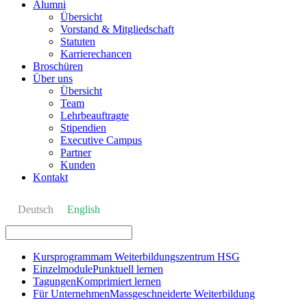
Alumni
Übersicht
Vorstand & Mitgliedschaft
Statuten
Karrierechancen
Broschüren
Über uns
Übersicht
Team
Lehrbeauftragte
Stipendien
Executive Campus
Partner
Kunden
Kontakt
Deutsch
English
Kursprogramm
am Weiterbildungszentrum HSG
Einzelmodule
Punktuell lernen
Tagungen
Komprimiert lernen
Für Unternehmen
Massgeschneiderte Weiterbildung